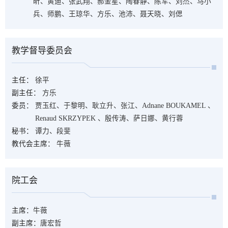
昕、黄迪、张武翔、郝金星、陶春静、陈军、刘杰、马小
兵、师鹏、王琼华、方乐、池沛、聂天晓、刘偲
教学督导委员会
主任：
徐平
副主任：
方乐
委员：
贾玉红、于黎明、耿立升、张江、Adnane BOUKAMEL 、
Renaud SKRZYPEK 、殷传涛、萨日娜、黄行蓉
秘书：
谭力、段斐
教代会主席：
牛薇
院工会
主席：
牛薇
副主席：
唐宏哲