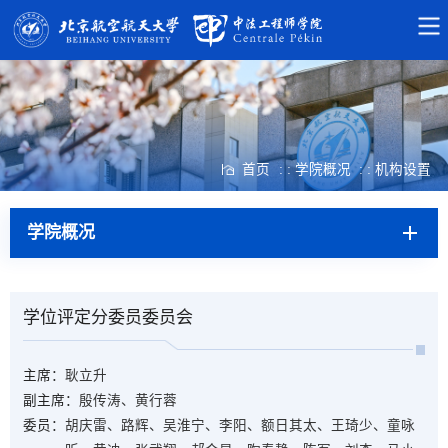
首页
: : 学院概况
: : 机构设置
学院概况
​学位评定分委员委员会
主席：
耿立升
副主席：
殷传涛、黄行蓉
委员：
胡庆雷、路辉、吴淮宁、李阳、额日其太、王琦少、童咏