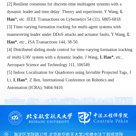
[2] Resilient consensus for discrete-time multiagent systems with a
dynamic leader and time delay: Theory and experiment, Y Wang,
L
Han
*, etc. IEEE Transactions on Cybernetics 54 (11), 6805-6818.
[3] Time-varying formation tracking for multi-agent systems with
maneuvering leader under DDoS attacks and actuator faults, Y Wang,
L
Han
*
, etc., ISA Transactions 144, 38-50.
[4] Distributed sliding mode control for time-varying formation tracking
of multi-UAV system with a dynamic leader, J Wang,
L Han
*
, etc.,
Aerospace Science and Technology 111, 106549.
[5] Indoor Localization for Quadrotors using Invisible Projected Tags, J
Li,
L Han
*
, Z Ren, International Conference on Robotics and
Automation (ICRA), 9404-9410.
海淀区学院路37号 北京航空航天大学2号楼中法工程师学院